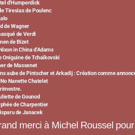
etel d'Humperdick
e Tiresias de Poulenc
alo
ed de Wagner
ué de Verdi
de Bizet
in China d'Adams
e Oniguine de Tchaïkovski
her de Massenet
Pintscher et Arkadij : Création comme annoncée ave
o No Nanette
Chatelet
trimestre.
uliette de Gounod
ée de Charpentier
paru de Janacek
and merci à Michel Roussel pour 