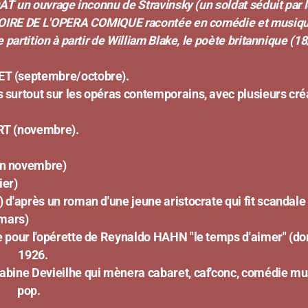
inconnu de Stravinsky (un soldat séduit par le 
PERA COMIQUE racontée en comédie et musiq
artition à partir de William Blake, le poète britannique 
ptembre/octobre).
s surtout sur les opéras contemporains, avec plusieurs créa
novembre).
ovembre)
er)
n roman d'une jeune aristocrate qui fit scandale 
ars)
érette de Reynaldo HAHN "le temps d'aimer" (donnée
 1926.
lhe qui mènera cabaret, caf'conc, comédie musicale.
e pop.