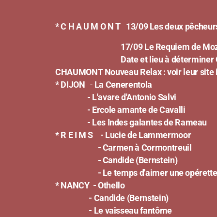
* C H A U M O N T 13/09 Les deux pêcheurs,
17/09 Le Requiem de Moza
Date et lieu à déterminer Quan
CHAUMONT Nouveau Relax : voir leur site 
* DIJON
-
La Cenerentola
- L'avare d'Antonio Salvi
- Ercole amante de Cavalli
- Les Indes galantes de Rameau
* R E I M S
- Lucie de Lammermoor
- Carmen à Cormontreuil
- Candide (Bernstein)
- Le temps d'aimer une opérette d
* NANCY
- Othello
- Candide (Bernstein)
- Le vaisseau fantôme