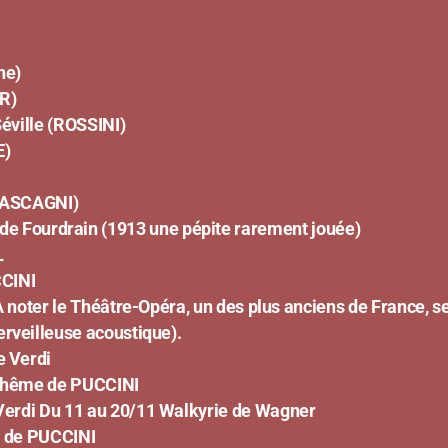
e)
R)
Séville (ROSSINI)
E)
ASCAGNI)
urdrain (1913 une pépite rarement jouée)
L
CINI
(A noter le Théâtre-Opéra, un des plus anciens de France, s
erveilleuse acoustique).
e Verdi
bohême de PUCCINI
erdi
Du 11 au 20/11 Walkyrie de Wagner
e PUCCINI