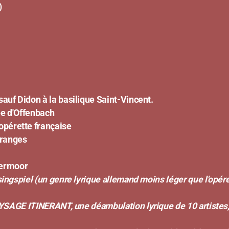
)
sauf Didon à la basilique Saint-Vincent.
ée d'Offenbach
e française
nges
oor
 singspiel (un genre lyrique allemand moins léger que l'opére
ne déambulation lyrique de 10 artistes, à partir d