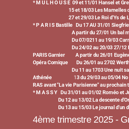
* M U L H O U S E
09 et 11/01 Hansel et Gr
15 et 18/03
Les Mamelles d
27 et 29/03 Le Roi d'Ys de L
* P A R I S
Bastille
Du 17 AU 31/01 Siegfri
A partir du 27/01 Un bal masq
Du 07/0211 au 19/03 Carmen 
Du 24/02 au 20/03 27/12 Nixon 
PARIS Garnier
A partir du 26/01 Eugèn
Opéra Comique
Du 26/01 au 2702 Wert
Du 11 au 1703 Une nuit sans aube de 
Athénée
1
3 du 29/03 au 05/04 N
RAS avant "La vie Parisienne" au prochain 
* M A S S Y
Du 31/01 au 01/02 Roméo et J
Du 12 au 13/02 La descente d'Orph
Du 13 au 15/03 Le journal d'un dis
4ème trimestre 2025 - Gr