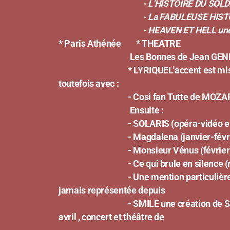
- L'HISTOIRE DU SOLDAT un ouvrage 
- La FABULEUSE HISTOIRE DE L'O
-
HEAVEN ET HELL une p
* Paris Athénée
* THEATRE
Les Bonnes de Jean GENET (se
* LYRIQUE
L'accent est mi
toutefois avec :
- Cosi fan Tutte de MOZART (
Ensuite :
- SOLARIS (opéra-vidéo en n
- Magdalena (janvier-févri
- Monsieur Vénus (février) d'après u
- Ce qui brule en silence (m
- Une mention particulière pour l'op
jamais représentée depuis
- SMILE une création de Sabine Deviei
avril , concert et théâtre d