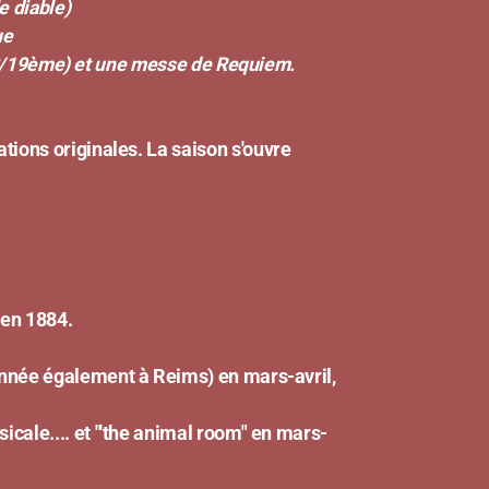
diable)
ue
(18/19ème) et une messe de Requiem.
tions originales. La saison s'ouvre
en 1884.
 également à Reims) en mars-avril,
... et "'the animal room" en mars-