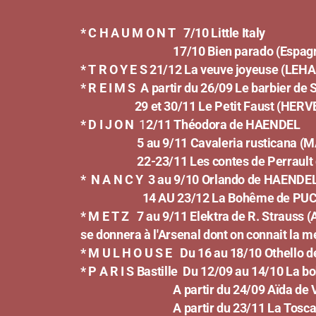
* C H A U M O N T
7/10 Little Italy
17/10 Bien parado (Espagn
* T R O Y E S
21/12 La veuve joyeuse (LEHA
* R E I M S
A partir du 26/09 Le barbier de 
29 et 30/11 Le Petit Faust (HERV
* D I J O N
1
2/11 Théodora de HAENDEL
5 au 9/11 Cavaleria rusticana (M
22-23/11 Les contes de Perrault de Fo
* N A N C Y
3 au 9/10 Orlando de HAENDE
14 AU 23/12 La Bohême de PUC
* M E T Z
7 au 9/11 Elektra de R. Strauss 
se donnera à l'Arsenal dont on connait la m
* M U L H O U S E
Du 16 au 18/10 Othello d
* P A R I S
Bastille
Du 12/09 au 14/10 La 
A partir du 24/09 Aïda de V
A partir du 23/11 La Tosca d