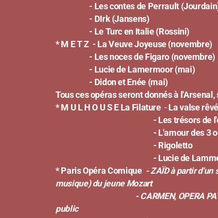
- Les contes de Perrault (Jourdain
- DIrk (Jansens)
- Le Turc en Italie (Rossini)
* M E T Z
- La Veuve Joyeuse (novembre)
- Les noces de Figaro (novembre)
- Lucie de Lamermoor (mai)
- Didon et Enée (mai)
Tous ces opéras seront donnés à l'Arsenal, 
* M U L H O U S E La Filature
-
La valse rêv
- Les trésors de l'opérett
- L'amour des 3 ora
- Rigoletto
- Lucie de Lammerm
* Paris Opéra Comique
- ZAÏD à partir d'un
musique) du jeune Mozart
- CARMEN, OPERA PAYSAGE ITINERANT, u
public