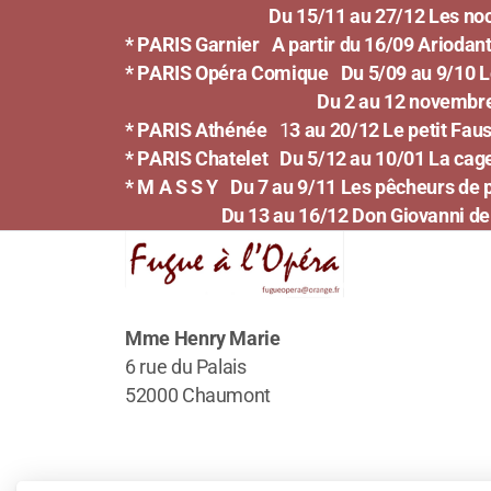
Du 15/11 au 27/12 Les noces d
* PARIS Garnier
A partir du 16/09 Arioda
* PARIS Opéra Comique
Du 5/09 au 9/10
Du 2 au 12 novembre Iphigén
* PARIS Athénée
1
3 au 20/12 Le petit Fau
* PARIS Chatelet
Du 5/12 au 10/01 La cage
* M A S S Y
Du 7 au 9/11 Les pêcheurs de 
Du 13 au 16/12 Don Giovanni de
Mme Henry Marie
6 rue du Palais
52000 Chaumont