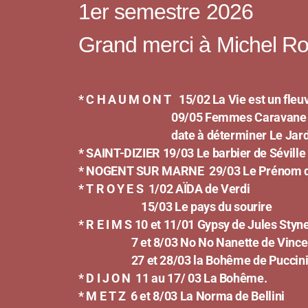
1er semestre 2026
Grand merci à Michel Rou
* C H A U M O N T 15/02 La Vie est un fleu
09/05 Femmes Caravane
date à déterminer Le Jardin da
*
SAINT-DIZIER
19/03 Le barbier de Séville
* NOGENT SUR MARNE
29/03 Le Prénom d
* T R O Y E S
1/02 AÏDA de Verdi
15/03 Le pays du sourire
* R E I M S
10 et 11/01 Gypsy de Jules Styn
7 et 8/03 No No Nanette de Vincen
27 et 28/03 la Bohême de Puccin
* D I J O N
11 au 17/ 03 La Bohême.
* M E T Z
6 et 8/03 La Norma de Bellini